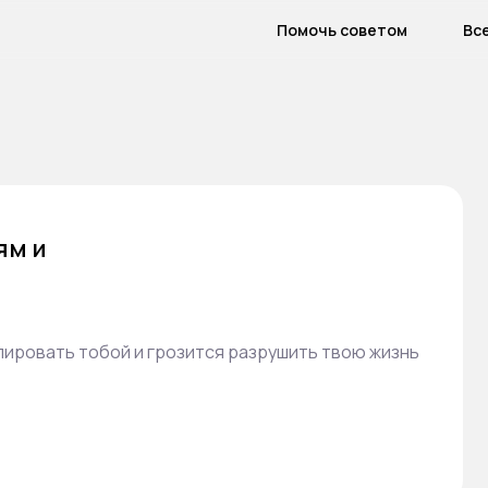
Помочь советом
Вс
ям и
лировать тобой и грозится разрушить твою жизнь