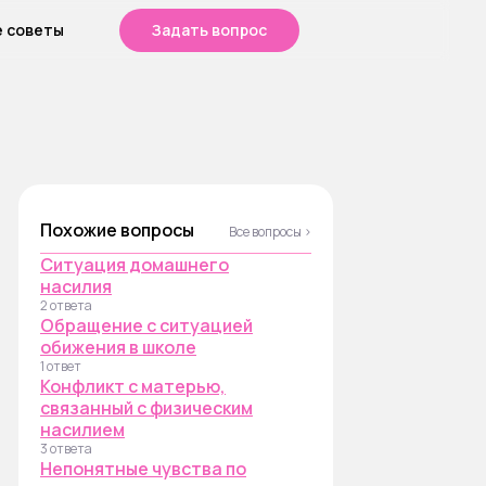
е советы
Задать вопрос
Похожие вопросы
Все вопросы ›
Ситуация домашнего
насилия
2 ответа
Обращение с ситуацией
обижения в школе
1 ответ
Конфликт с матерью,
связанный с физическим
насилием
3 ответа
Непонятные чувства по