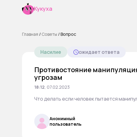
Кукуха
Главная
/
Cоветы
/
Вопрос
Насилие
ожидает ответа
Противостояние манипуляци
угрозам
18:12
,
07.02.2023
Что делать если человек пытается манипу
Анонимный
пользователь