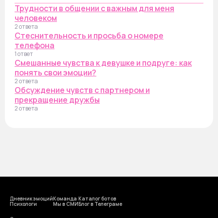
Трудности в общении с важным для меня
человеком
2 ответа
Стеснительность и просьба о номере
телефона
1 ответ
Смешанные чувства к девушке и подруге: как
понять свои эмоции?
2 ответа
Обсуждение чувств с партнером и
прекращение дружбы
2 ответа
Дневник эмоций
Команда
Каталог ботов
Психологи
Мы в СМИ
Блог в Телеграме