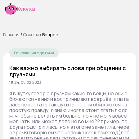
Кукуха
Главная
/
Cоветы
/
Вопрос
Отношения с детьми
Как важно выбирать слова при общении с
друзьями
18:24
,
08.02.2023
я в шутку говорю друзьям какие то вещи, но они о
бижаются на них и воспринимают всерьëз..я пыта
лась перестать так шутить, но они обижаются на
простую правду..я знаю иногда стоит лгать людя
м, чтобы не делать им больно, но я не могу вовсе
молчать..или может дело не во мне?? пример: по
друга подстриглась, но я этого не заметила, чере
з время говорю ей что челочка как штрих код(доб
авила что она милая), потому что так смешно и ми