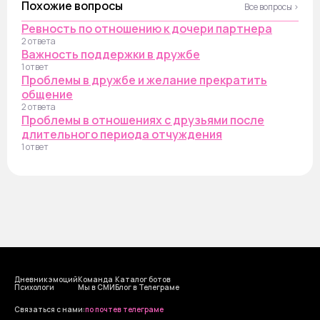
Похожие вопросы
Все вопросы ›
Ревность по отношению к дочери партнера
2 ответа
Важность поддержки в дружбе
1 ответ
Проблемы в дружбе и желание прекратить
общение
2 ответа
Проблемы в отношениях с друзьями после
длительного периода отчуждения
1 ответ
Дневник эмоций
Команда
Каталог ботов
Психологи
Мы в СМИ
Блог в Телеграме
Cвязаться с нами:
по почте
в телеграме