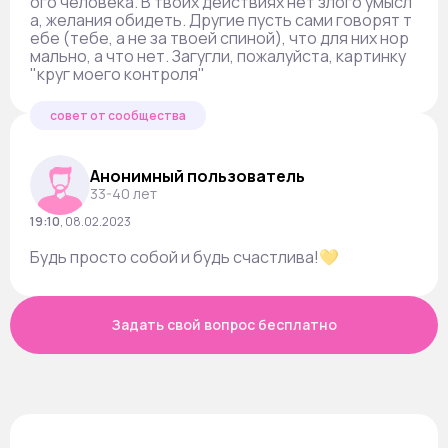
ого человека. В твоих действиях нет злого умысл
а, желания обидеть. Другие пусть сами говорят т
ебе (тебе, а не за твоей спиной), что для них нор
мально, а что нет. Загугли, пожалуйста, картинку
"круг моего контроля"
совет от сообщества
Анонимный пользователь
33-40 лет
19:10
,
08.02.2023
Будь просто собой и будь счастлива!💛
Задать свой вопрос бесплатно