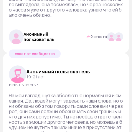
ло выглядела, она посмеялась, но через нескольк
о часов я уже от другого человека узнаю что ей б
ыло очень обидно..
Анонимный
2 ответа
пользователь
совет от сообщества
Анонимный пользователь
19-21 лет
19:16
,
08.02.2023
На мой взгляд, шутка абсолютно нормальная и см
ешная. Да, людей могут задевать наши слова, но о
ни обязаны об этом говорить сами словами через
рот, они сами должны обозначать свои границы и
что для них допустимо. Ты не несёшь ответствен
ность за эмоции другого человека, но можешь в б
удущем не шутить так или иначе в присутствии эт