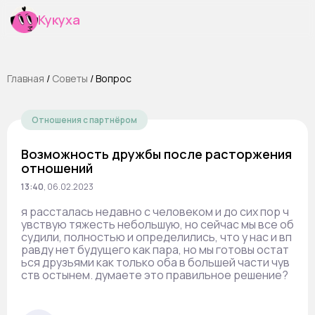
Кукуха
Главная
/
Cоветы
/
Вопрос
Отношения с партнёром
Возможность дружбы после расторжения
отношений
13:40
,
06.02.2023
я рассталась недавно с человеком и до сих пор ч
увствую тяжесть небольшую, но сейчас мы все об
судили, полностью и определились, что у нас и вп
равду нет будущего как пара, но мы готовы остат
ься друзьями как только оба в большей части чув
ств остынем. думаете это правильное решение?