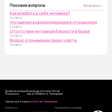
Похожие вопросы
Все вопросы ›
Как влюбить в себя человека?
2 ответа
Улучшение взаимопонимания в отношениях
2 ответа
Отсутствие интимной близости в браке
2 ответа
Вопрос о понимании своих чувств
3 ответа
Дневник эмоций
Команда
Каталог ботов
Психологи
Мы в СМИ
Блог в Телеграме
Cвязаться с нами:
по почте
в телеграме
© 2026 Кукуха
Пользовательское соглашение