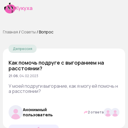
Кукуха
Главная
/
Cоветы
/
Вопрос
Депрессия
Как помочь подруге с выгоранием на
расстоянии?
21:06
,
04.02.2023
У моей подруги выгорание, как я могу ей помочь н
а расстоянии?
Анонимный
2 ответа
пользователь