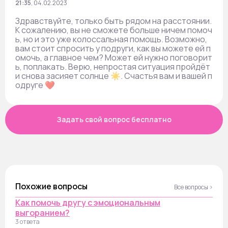
21:35
,
04.02.2023
Здравствуйте, только быть рядом на расстоянии.
К сожалению, вы не сможете больше ничем помоч
ь, но и это уже колоссальная помощь. Возможно,
вам стоит спросить у подруги, как вы можете ей п
омочь, а главное чем? Может ей нужно поговорит
ь, поплакать. Верю, непростая ситуация пройдёт
и снова засияет солнце ☀. Счастья вам и вашей п
одруге ❤️
Задать свой вопрос бесплатно
Похожие вопросы
Все вопросы ›
Как помочь другу с эмоциональным
выгоранием?
3 ответа