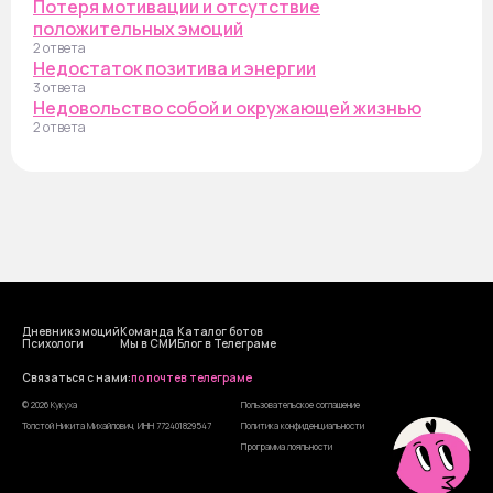
Потеря мотивации и отсутствие
положительных эмоций
2 ответа
Недостаток позитива и энергии
3 ответа
Недовольство собой и окружающей жизнью
2 ответа
Дневник эмоций
Команда
Каталог ботов
Психологи
Мы в СМИ
Блог в Телеграме
Cвязаться с нами:
по почте
в телеграме
© 2026 Кукуха
Пользовательское соглашение
Толстой Никита Михайлович, ИНН 772401829547
Политика конфиденциальности
Программа лояльности