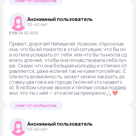
совет от сообщества
Анонимный пользователь
33-40 лет
5:59
,
05.02.2023
Привет, дорогая! Напиши ей, позвони, спроси как
она, что бы ей помогло в этой ситуации, что бы он
а хотела услышать от тебя, или что бы ты могла сд
елать для неё, чтобы она почувствовала себя луч
ше. Скажи, что она большая молодец и отлично сп
равляется, даже если ей так не кажется сейчас. Е
сли есть возможность, может можно заказать до
ставку цветов в её городе (если ей это нравитс
я). В любом случае звонок и тёплые слова поддер
жки, что ты с ней — это всегда прекрасно🙏🏻❤️
совет от сообщества
Анонимный пользователь
33-40 лет