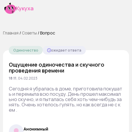
Кукуха
Главная
/
Cоветы
/
Вопрос
Одиночество
ожидает ответа
Ощущение одиночества и скучного
проведения времени
18:11
,
04.02.2023
Сегодня я убралась в доме, приготовила покушат
ь и перемыла всю посуду. День прошел максимал
ьно скучно, и я пыталась себя хоть чем-нибудь за
нять. Очень хотелось гулять, но как всегда не с к
ем .
Анонимный