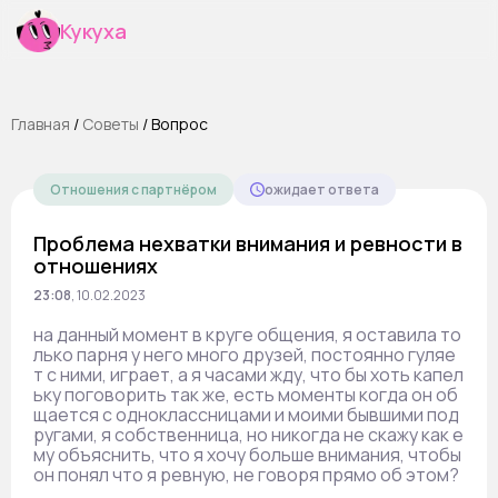
Кукуха
Главная
/
Cоветы
/
Вопрос
Отношения с партнёром
ожидает ответа
Проблема нехватки внимания и ревности в
отношениях
23:08
,
10.02.2023
на данный момент в круге общения, я оставила то
лько парня у него много друзей, постоянно гуляе
т с ними, играет, а я часами жду, что бы хоть капел
ьку поговорить так же, есть моменты когда он об
щается с одноклассницами и моими бывшими под
ругами, я собственница, но никогда не скажу как е
му объяснить, что я хочу больше внимания, чтобы
он понял что я ревную, не говоря прямо об этом?