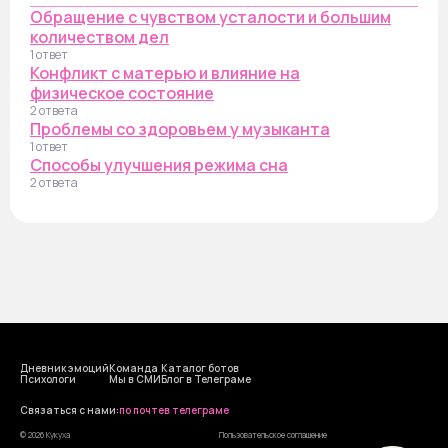
Обращение с чувством усталости и большим
количеством дел
1 ответ
Конфликт с матерью и влияние на
физическое состояние
2 ответа
Проблемы со здоровьем у музыканта
1 ответ
Способы улучшения режима сна
2 ответа
Дневник эмоций
Команда
Каталог ботов
Психологи
Мы в СМИ
Блог в Телеграме
Cвязаться с нами:
по почте
в телеграме
© 2026 Кукуха
Пользовательское соглашение