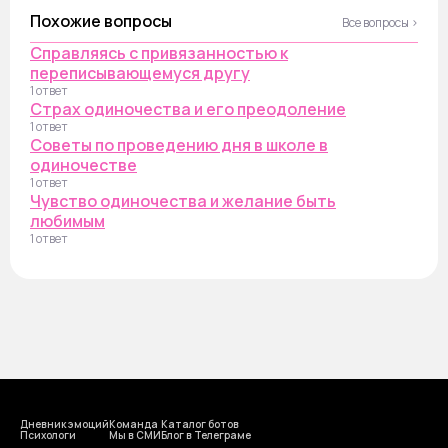
Похожие вопросы
Все вопросы ›
Справляясь с привязанностью к
переписывающемуся другу
1 ответ
Страх одиночества и его преодоление
1 ответ
Советы по проведению дня в школе в
одиночестве
1 ответ
Чувство одиночества и желание быть
любимым
1 ответ
Дневник эмоций
Команда
Каталог ботов
Психологи
Мы в СМИ
Блог в Телеграме