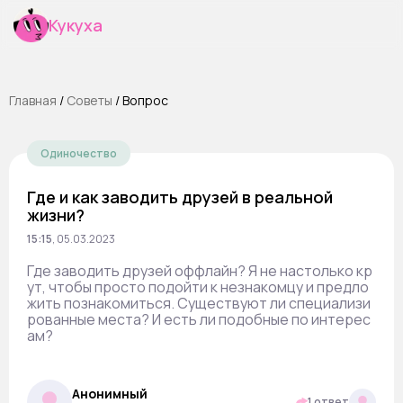
Кукуха
Главная
/
Cоветы
/
Вопрос
Одиночество
Где и как заводить друзей в реальной
жизни?
15:15
,
05.03.2023
Где заводить друзей оффлайн? Я не настолько кр
ут, чтобы просто подойти к незнакомцу и предло
жить познакомиться. Существуют ли специализи
рованные места? И есть ли подобные по интерес
ам?
Анонимный
1 ответ