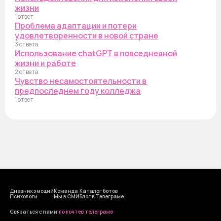
жизни
1 ответ
Проблема адаптации и потери
удовлетворенности в новой стране
3 ответа
Использование chatGPT в повседневной
жизни и работе
2 ответа
Чувство несамостоятельности в
предпоследнем году колледжа
1 ответ
Дневник эмоций
Команда
Каталог ботов
Психологи
Мы в СМИ
Блог в Телеграме
Cвязаться с нами:
по почте
в телеграме