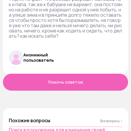
к и папа, так же к бабушке не вариант, она постоян
но на работе и не разрешит одной у неё побыть, н
а улице зима и в принципе долго тяжело оставать
ся чтобы просто хотя бы поразмышлять, не говор
я уже что там даже и нельзя ничего делать, ни рис
овать, ничего, кроме как ходить и сидеть, что дел
ать? как искать себя?
Анонимный
пользователь
Помочь советом
Похожие вопросы
Все вопросы ›
Поиск вдохновения для изменения своей