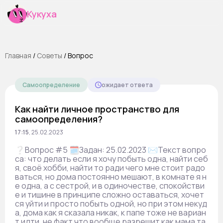
Кукуха
Главная
/
Cоветы
/
Вопрос
Самоопределение
ожидает ответа
Как найти личное пространство для
самоопределения?
17:15
,
25.02.2023
❔Вопрос #5 🗓Задан: 25.02.2023 ✉️Текст вопро
са: что делать если я хочу побыть одна, найти себ
я, своё хобби, найти то ради чего мне стоит радо
ваться, но дома постоянно мешают, в комнате я н
е одна, а с сестрой, и в одиночестве, спокойстви
е и тишине в принципе сложно оставаться, хочет
ся уйти и просто побыть одной, но при этом некуд
а, дома как я сказала никак, к папе тоже не вариан
т идти, не факт что вообще разрешит как мама та