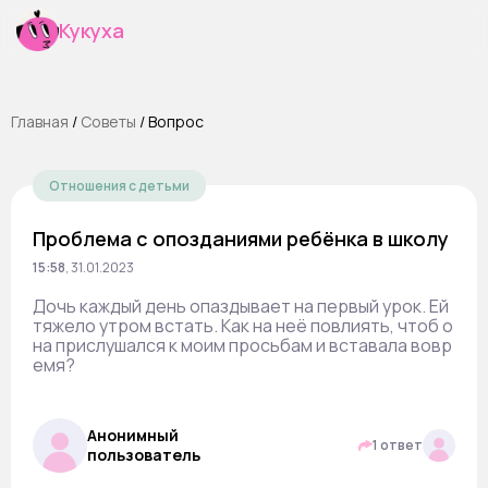
Кукуха
Главная
/
Cоветы
/
Вопрос
Отношения с детьми
Проблема с опозданиями ребёнка в школу
15:58
,
31.01.2023
Дочь каждый день опаздывает на первый урок. Ей
тяжело утром встать. Как на неё повлиять, чтоб о
на прислушался к моим просьбам и вставала вовр
емя?
Анонимный
1 ответ
пользователь