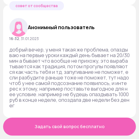
совет от сообщества
Анонимный пользователь
16:32
,
31.01.2023
добрый вечер, у меня такая же проблема, опазды
ваю на первые уроки каждый день бывает на 20/30
мин а бывает что вообще не прихожу, это выраба
тывается как традиция, потом прогулы появляют
ся как часть тебя и тд, запугивание не поможет, е
сли разбудите раньше тоже не поможет, тут надо
чтоб у нее самой подсознание появилось, и инте
рес к этому, например поставьте выгодное для н
ее условие. например не будешь опаздывать 1000
руб в конце неделе, опоздала две недели без ден
ег
Задать свой вопрос бесплатно