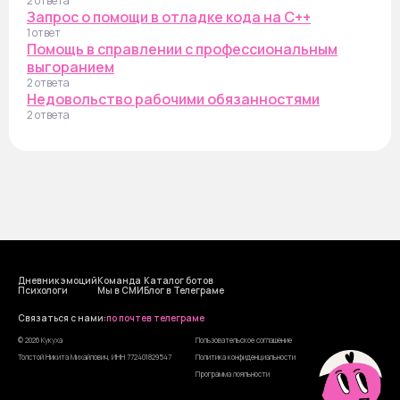
2 ответа
Запрос о помощи в отладке кода на C++
1 ответ
Помощь в справлении с профессиональным
выгоранием
2 ответа
Недовольство рабочими обязанностями
2 ответа
Дневник эмоций
Команда
Каталог ботов
Психологи
Мы в СМИ
Блог в Телеграме
Cвязаться с нами:
по почте
в телеграме
© 2026 Кукуха
Пользовательское соглашение
Толстой Никита Михайлович, ИНН 772401829547
Политика конфиденциальности
Программа лояльности