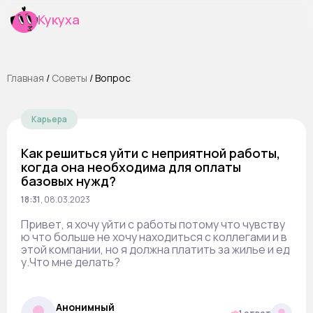
Кукуха
Главная
/
Cоветы
/
Вопрос
Карьера
Как решиться уйти с неприятной работы,
когда она необходима для оплаты
базовых нужд?
18:31
,
08.03.2023
Привет, я хочу уйти с работы потому что чувству
ю что больше не хочу находиться с коллегами и в
этой компании, но я должна платить за жилье и ед
у.Что мне делать?
Анонимный