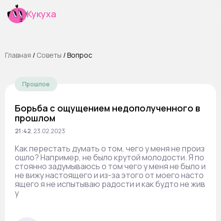
Кукуха
Главная
/
Cоветы
/
Вопрос
Прошлое
Борьба с ощущением недополученного в
прошлом
21:42
,
23.02.2023
Как перестать думать о том, чего у меня не произ
ошло? Например, не было крутой молодости. Я по
стоянно задумываюсь о том чего у меня не было и
не вижу настоящего и из-за этого от моего насто
ящего я не испытываю радости и как будто не жив
у