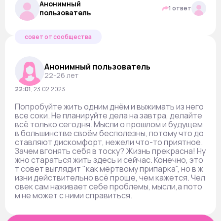
Анонимный
1 ответ
пользователь
совет от сообщества
Анонимный пользователь
22-26 лет
22:01
,
23.02.2023
Попробуйте жить одним днём и выжимать из него
все соки. Не планируйте дела на завтра, делайте
всё только сегодня. Мысли о прошлом и будущем
в большинстве своём бесполезны, потому что до
ставляют дискомфорт, нежели что-то приятное.
Зачем вгонять себя в тоску? Жизнь прекрасна! Ну
жно стараться жить здесь и сейчас. Конечно, это
т совет выглядит "как мёртвому припарка", но в ж
изни действительно всё проще, чем кажется. Чел
овек сам наживает себе проблемы, мысли,а пото
м не может с ними справиться.