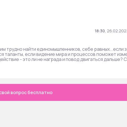
18:30
,
26.02.202
 им трудно найти единомышленников, себе равных...если з
ся таланты, если видение мира и процессов поможет изм
действие - это ли не награда и повод двигаться дальше? С
свой вопрос бесплатно