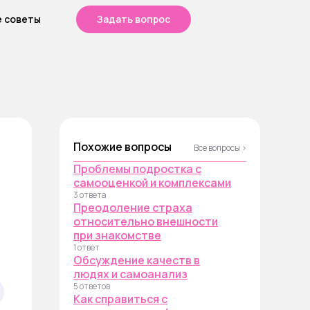
е советы
Задать вопрос
Похожие вопросы
Все вопросы ›
Проблемы подростка с
самооценкой и комплексами
3 ответа
Преодоление страха
относительно внешности
при знакомстве
1 ответ
Обсуждение качеств в
людях и самоанализ
5 ответов
Как справиться с