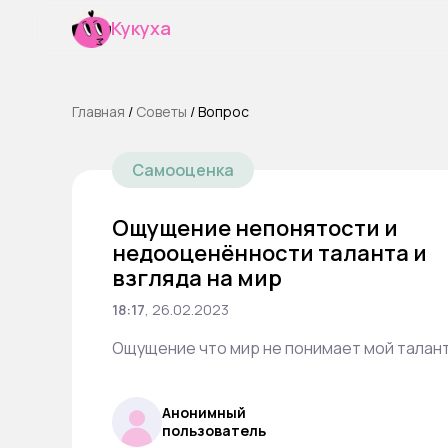
Кукуха
Главная
/
Cоветы
/
Вопрос
Самооценка
Ощущение непонятости и
недооценённости таланта и
взгляда на мир
18:17
,
26.02.2023
Ощущение что мир не понимает мой талант
Анонимный
пользователь