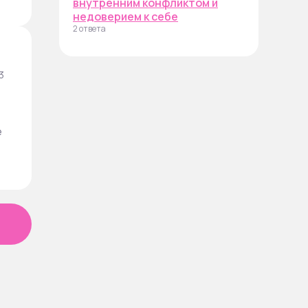
внутренним конфликтом и
недоверием к себе
2 ответа
3
е