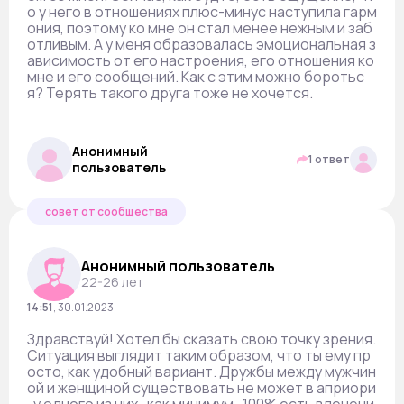
о у него в отношениях плюс-минус наступила гарм
ония, поэтому ко мне он стал менее нежным и заб
отливым. А у меня образовалась эмоциональная з
ависимость от его настроения, его отношения ко
мне и его сообщений. Как с этим можно боротьс
я? Терять такого друга тоже не хочется.
Анонимный
1 ответ
пользователь
совет от сообщества
Анонимный пользователь
22-26 лет
14:51
,
30.01.2023
Здравствуй! Хотел бы сказать свою точку зрения.
Ситуация выглядит таким образом, что ты ему пр
осто, как удобный вариант. Дружбы между мужчин
ой и женщиной существовать не может в априори