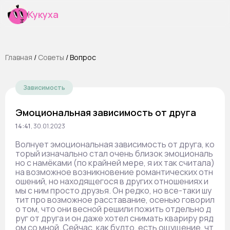
Кукуха
Главная
/
Cоветы
/
Вопрос
Зависимость
Эмоциональная зависимость от друга
14:41
,
30.01.2023
Волнует эмоциональная зависимость от друга, ко
торый изначально стал очень близок эмоциональ
но с намёками (по крайней мере, я их так считала)
на возможное возникновение романтических отн
ошений, но находящегося в других отношениях и
мы с ним просто друзья. Он редко, но все-таки шу
тит про возможное расставание, осенью говорил
о том, что они весной решили пожить отдельно д
руг от друга и он даже хотел снимать квариру ряд
ом со мной. Сейчас, как будто, есть ощущение, чт