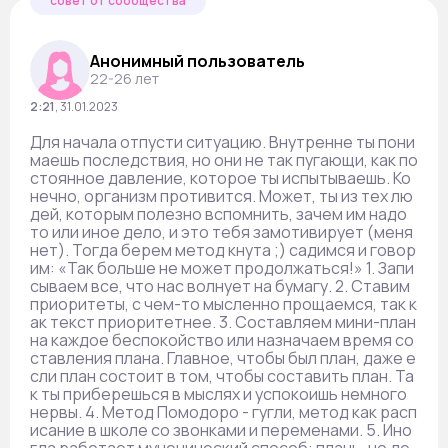
совет от сообщества
Анонимный пользователь
22-26 лет
2:21
,
31.01.2023
Для начала отпусти ситуацию. Внутренне ты пони
маешь последствия, но они не так пугающи, как по
стоянное давление, которое ты испытываешь. Ко
нечно, организм противится. Может, ты из тех лю
дей, которым полезно вспомнить, зачем им надо
то или иное дело, и это тебя замотивирует (меня
нет). Тогда берем метод кнута ;) садимся и говор
им: «Так больше не может продолжаться!» 1. Запи
сываем все, что нас волнует на бумагу. 2. Ставим
приоритеты, с чем-то мысленно прощаемся, так к
ак текст приоритетнее. 3. Составляем мини-план
на каждое беспокойство или назначаем время со
ставления плана. Главное, чтобы был план, даже е
сли план состоит в том, чтобы составить план. Та
к ты приберешься в мыслях и успокоишь немного
нервы. 4. Метод Помодоро - гугли, метод как расп
исание в школе со звонками и переменами. 5. Ино