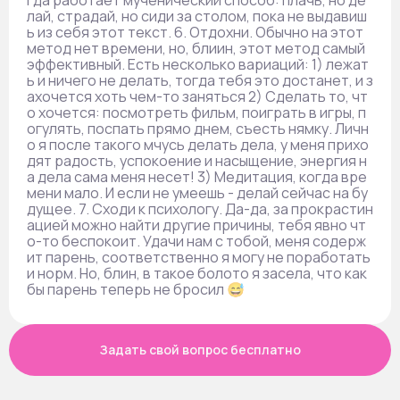
гда работает мученический способ: плачь, но де
лай, страдай, но сиди за столом, пока не выдавиш
ь из себя этот текст. 6. Отдохни. Обычно на этот
метод нет времени, но, блиин, этот метод самый
эффективный. Есть несколько вариаций: 1) лежат
ь и ничего не делать, тогда тебя это достанет, и з
ахочется хоть чем-то заняться 2) Сделать то, чт
о хочется: посмотреть фильм, поиграть в игры, п
огулять, поспать прямо днем, съесть нямку. Личн
о я после такого мчусь делать дела, у меня прихо
дят радость, успокоение и насыщение, энергия н
а дела сама меня несет! 3) Медитация, когда вре
мени мало. И если не умеешь - делай сейчас на бу
дущее. 7. Сходи к психологу. Да-да, за прокрастин
ацией можно найти другие причины, тебя явно чт
о-то беспокоит. Удачи нам с тобой, меня содерж
ит парень, соответственно я могу не поработать
и норм. Но, блин, в такое болото я засела, что как
бы парень теперь не бросил 😅
Задать свой вопрос бесплатно