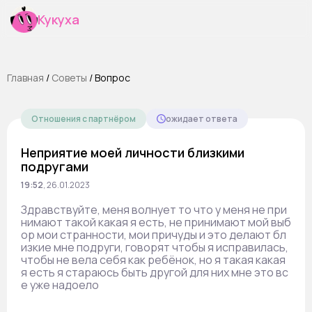
Кукуха
Главная
/
Cоветы
/
Вопрос
Отношения с партнёром
ожидает ответа
Неприятие моей личности близкими
подругами
19:52
,
26.01.2023
Здравствуйте, меня волнует то что у меня не при
нимают такой какая я есть, не принимают мой выб
ор мои странности, мои причуды и это делают бл
изкие мне подруги, говорят чтобы я исправилась,
чтобы не вела себя как ребёнок, но я такая какая
я есть я стараюсь быть другой для них мне это вс
е уже надоело