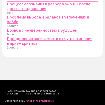
Процесс осознания и разбора эмоций после
долгого подавления
1 ответ
Проблема выбора и баланса в увлечениях и
хобби
3 ответа
Борьба с неуверенностью в будущем
1 ответ
Преодоление зависимости от чужого мнения
и прием критики
2 ответа
Дневник эмоций
Команда
Каталог ботов
Психологи
Мы в СМИ
Блог в Телеграме
Cвязаться с нами:
по почте
в телеграме