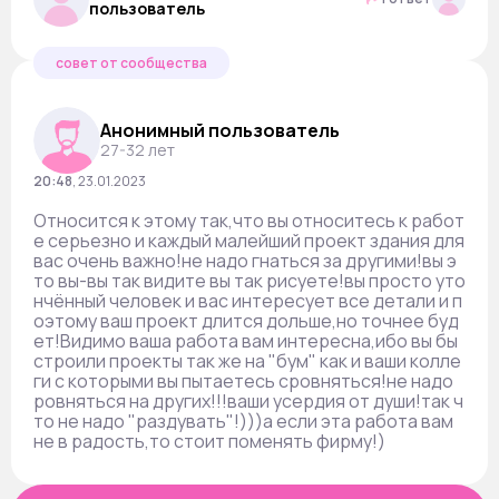
пользователь
совет от сообщества
Анонимный пользователь
27-32 лет
20:48
,
23.01.2023
Относится к этому так,что вы относитесь к работ
е серьезно и каждый малейший проект здания для
вас очень важно!не надо гнаться за другими!вы э
то вы-вы так видите вы так рисуете!вы просто уто
нчённый человек и вас интересует все детали и п
оэтому ваш проект длится дольше,но точнее буд
ет!Видимо ваша работа вам интересна,ибо вы бы
строили проекты так же на "бум" как и ваши колле
ги с которыми вы пытаетесь сровняться!не надо
ровняться на других!!!ваши усердия от души!так ч
то не надо "раздувать"!)))а если эта работа вам
не в радость,то стоит поменять фирму!)