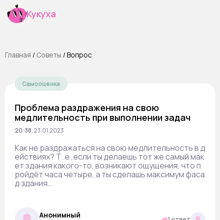
Кукуха
Главная
/
Cоветы
/
Вопрос
Самооценка
Проблема раздражения на свою
медлительность при выполнении задач
20:38
,
23.01.2023
Как не раздражаться на свою медлительность в д
ействиях? Т. е ,если ты делаешь тот же самый мак
ет здания какого-то, возникают ощущения, что п
ройдёт часа четыре, а ты сделашь максимум фаса
д здания...
Анонимный
1 ответ