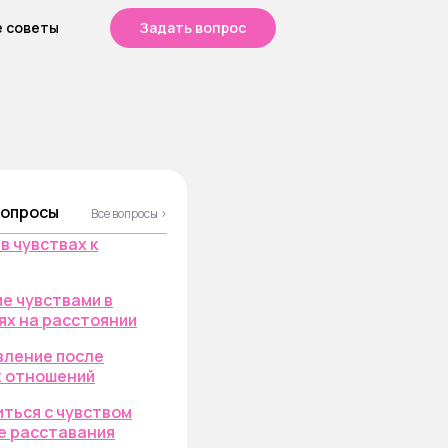
е советы
Задать вопрос
вопросы
Все вопросы ›
в чувствах к
е чувствами в
х на расстоянии
вление после
х отношений
иться с чувством
е расставания