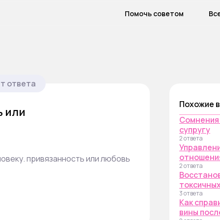
Помочь советом
Вс
т ответа
Похожие 
ь или
Сомнения 
супругу
2 ответа
Управлени
отношения
еловеку. привязанность или любовь
2 ответа
Восстано
токсичны
3 ответа
Как справ
вины посл