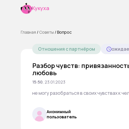
Кукуха
Главная
/
Cоветы
/
Вопрос
Отношения с партнёром
ожидае
Разбор чувств: привязанност
любовь
15:50
,
23.01.2023
не могу разобраться в своих чувствах к ч
Анонимный
пользователь