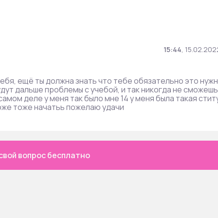
15:44
,
15.02.202
ебя, ещё ты должна знать что тебе обязательно это нужн
удут дальше проблемы с учебой, и так никогда не сможешь
амом деле у меня так было мне 14 у меня была такая стит
оже тоже начатьь пожелаю удачи
свой вопрос бесплатно