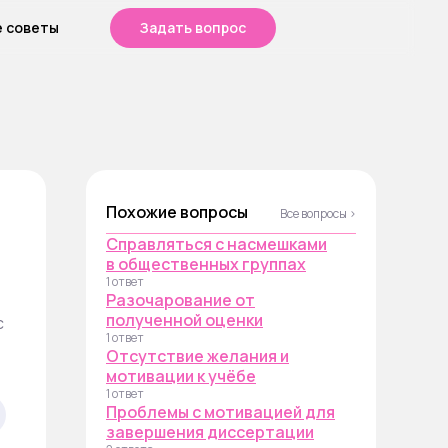
е советы
Задать вопрос
Похожие вопросы
Все вопросы ›
Справляться с насмешками
в общественных группах
1 ответ
Разочарование от
полученной оценки
с
1 ответ
Отсутствие желания и
мотивации к учёбе
1 ответ
Проблемы с мотивацией для
завершения диссертации