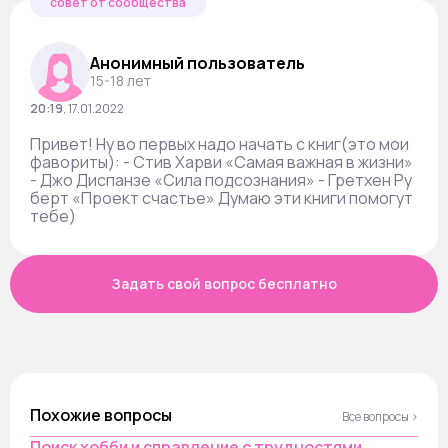
совет от сообщества
Анонимный пользователь
15-18 лет
20:19
,
17.01.2022
Привет! Ну во первых надо начать с книг(это мои
фавориты): - Стив Харви «Самая важная в жизни»
- Джо Диспанзе «Сила подсознания» - Гретхен Ру
берт «Проект счастье» Думаю эти книги помогут
тебе)
Задать свой вопрос бесплатно
Похожие вопросы
Все вопросы ›
Поиск хобби и справление с трудностями