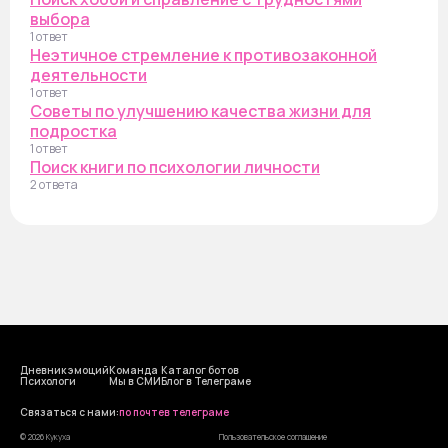
выбора
1 ответ
Неэтичное стремление к противозаконной
деятельности
1 ответ
Советы по улучшению качества жизни для
подростка
1 ответ
Поиск книги по психологии личности
2 ответа
Дневник эмоций
Команда
Каталог ботов
Психологи
Мы в СМИ
Блог в Телеграме
Cвязаться с нами:
по почте
в телеграме
© 2026 Кукуха
Пользовательское соглашение