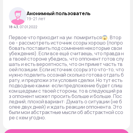
Анонимный пользователь
19-21 лет
18:43
,
07.01.2022
Первое что приходит на ум: помириться😱. Втор
ое - рассмотреть источник ссоры хорошо (попро
бовать поставить под сомнения некоторые свои
убеждения). Если все ещё считаешь, что правда н
а твоей стороне убедись, что оппонент готов слу
шать и есть вероятность, что он примет часть тв
оей позиции. Если источник ссоры это что-то, что
нужно поделить осознай сколько готова отдать б
рату, и предложи эти условия сделки. Но тут есть
подводные камни: если предложение будет слиш
ком щедрым с твоей стороны, то в следующий ра
з оппонент может просить больше и больше. Пос
ледний, плохой вариант: Думать о ситуации (не б
олее двух дней) и ждать реакции оппонента. Это
были мои абстрактные мысли об абстрактной ссо
ре с кем угодно.